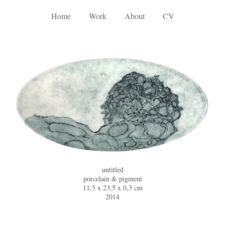
Home
Work
About
CV
untitled
p
orcelain & pigment
11,5 x 23,5 x 0,3 cm
2014